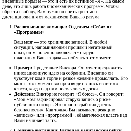
внезапные порывы — это и есть их истинное «Я». На самом
деле, это лишь работа биомеханических программ. Чтобы
обрести свободу, Вам нужно освоить три этапа
дистанцирования от механизмов Вашего разума.
Распознавание команды: Отделяем «Себя» от
«Программы»
Ваш мозг — это хранилище записей. В любой
ситуации, напоминающей прошлый негативный
опыт, он мгновенно «включает» старую
пластинку. Ваша задача — поймать этот момент.
Пример:
Представьте Виктора. Он хочет предложить
инновационную идею на собрании. Внезапно он
чувствует ком в горле и резкое желание промолчать. Его
мозг в этот момент воспроизводит запись из пятого
класса, когда над ним посмеялись у доски.
Действие:
Виктор не говорит «Я боюсь». Он говорит:
«Мой мозг зафиксировал старую запись о риске
публичного позора. Это просто сработал датчик
безопасности». Как только Вы называете реакцию
«записью» или «программой», её магическая власть над
Вами начинает таять.
Создание дистанции: Взгляд из капитанской рубки