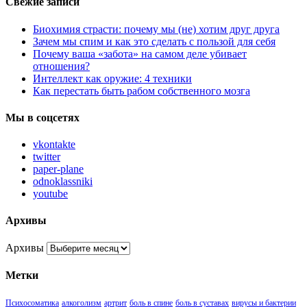
Свежие записи
Биохимия страсти: почему мы (не) хотим друг друга
Зачем мы спим и как это сделать с пользой для себя
Почему ваша «забота» на самом деле убивает
отношения?
Интеллект как оружие: 4 техники
Как перестать быть рабом собственного мозга
Мы в соцсетях
vkontakte
twitter
paper-plane
odnoklassniki
youtube
Архивы
Архивы
Метки
Психосоматика
алкоголизм
артрит
боль в спине
боль в суставах
вирусы и бактерии