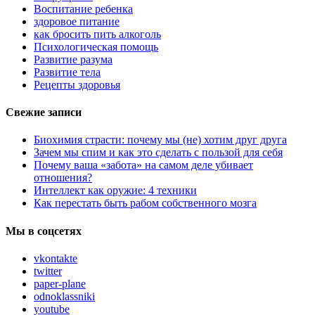
Воспитание ребенка
здоровое питание
как бросить пить алкоголь
Психологическая помощь
Развитие разума
Развитие тела
Рецепты здоровья
Свежие записи
Биохимия страсти: почему мы (не) хотим друг друга
Зачем мы спим и как это сделать с пользой для себя
Почему ваша «забота» на самом деле убивает
отношения?
Интеллект как оружие: 4 техники
Как перестать быть рабом собственного мозга
Мы в соцсетях
vkontakte
twitter
paper-plane
odnoklassniki
youtube