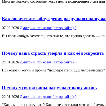
Многим знакомо состояние, когда после полноценного сна или 
Как логические заблуждения разрушают нашу ж
07.02.2026
Дмитрий_психолог (автор сайта)
0
Вы когда-нибудь замечали, что знаете, что нужно сделать — но
Почему ваша страсть умерла и как её воскресить
24.01.2026
Дмитрий_психолог (автор сайта)
0
Психологи, коучи и прочие “исследователи душ человеческих” в
Почему чувство вины разрушает нашу жизнь
22.01.2026
Дмитрий_психолог (автор сайта)
0
“Как я мог так поступить? Какой же я все-таки мерзкий (глупы