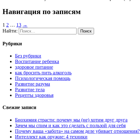
Навигация по записям
1
2
…
13
→
Найти:
Рубрики
Без рубрики
Воспитание ребенка
здоровое питание
как бросить пить алкоголь
Психологическая помощь
Развитие разума
Развитие тела
Рецепты здоровья
Свежие записи
Биохимия страсти: почему мы (не) хотим друг друга
Зачем мы спим и как это сделать с пользой для себя
Почему ваша «забота» на самом деле убивает отношения?
Интеллект как оружие: 4 техники