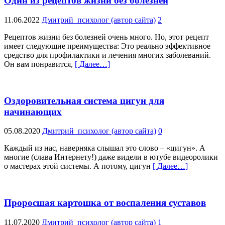
Один из рецептов жизни без болезней
11.06.2022
Дмитрий_психолог (автор сайта)
2
Рецептов жизни без болезней очень много. Но, этот рецепт
имеет следующие преимущества: Это реально эффективное
средство для профилактики и лечения многих заболеваний.
Он вам понравится,
[ Далее…]
Оздоровительная система цигун для
начинающих
05.08.2020
Дмитрий_психолог (автор сайта)
0
Каждый из нас, наверняка слышал это слово – «цигун». А
многие (слава Интернету!) даже видели в ютубе видеоролики
о мастерах этой системы. А потому, цигун
[ Далее…]
Проросшая картошка от воспаления суставов
11.07.2020
Дмитрий_психолог (автор сайта)
1