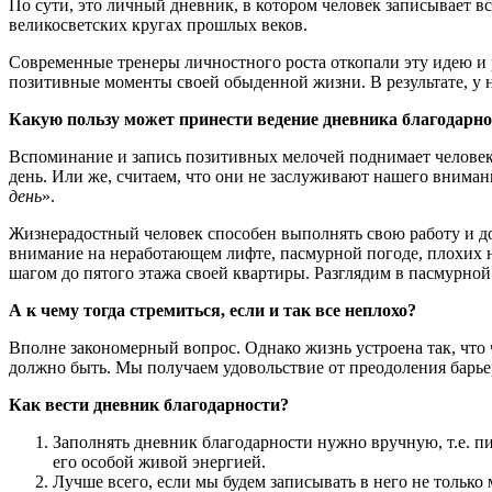
По сути, это личный дневник, в котором человек записывает в
великосветских кругах прошлых веков.
Современные тренеры личностного роста откопали эту идею и 
позитивные моменты своей обыденной жизни. В результате, у 
Какую пользу может принести ведение дневника благодарно
Вспоминание и запись позитивных мелочей поднимает человек
день. Или же, считаем, что они не заслуживают нашего вниман
день
».
Жизнерадостный человек способен выполнять свою работу и до
внимание на неработающем лифте, пасмурной погоде, плохих н
шагом до пятого этажа своей квартиры. Разглядим в пасмурной
А к чему тогда стремиться, если и так все неплохо?
Вполне закономерный вопрос. Однако жизнь устроена так, что 
должно быть. Мы получаем удовольствие от преодоления барьер
Как вести дневник благодарности?
Заполнять дневник благодарности нужно вручную, т.е. пи
его особой живой энергией.
Лучше всего, если мы будем записывать в него не только 