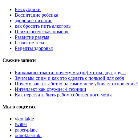
Без рубрики
Воспитание ребенка
здоровое питание
как бросить пить алкоголь
Психологическая помощь
Развитие разума
Развитие тела
Рецепты здоровья
Свежие записи
Биохимия страсти: почему мы (не) хотим друг друга
Зачем мы спим и как это сделать с пользой для себя
Почему ваша «забота» на самом деле убивает отношения?
Интеллект как оружие: 4 техники
Как перестать быть рабом собственного мозга
Мы в соцсетях
vkontakte
twitter
paper-plane
odnoklassniki