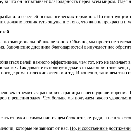
сё, за что он испытывает благодарность перед всем миром. Иде
разбавили ее кучей психологических терминов. По инструкции 
них должно возникнуть ощущение того, что жизнь прекрасна и у
стей
а по эмоциональной шкале тонов. Обычно, мы просто не замеча
ия. Заполнение дневника благодарностей вынуждает нас обратить
биваться целей намного эффективнее, чем тот, кто не замечает
овостях. Так давайте используем даже эти малоприятные вещи 
 погоде романтические оттенки и т.д. И конечно, запишем эти с
человек стремиться расширить границы своего удовлетворения. В
ов и решения задач. Чем больше мы получаем такого удовольств
сать от руки в самом настоящем блокноте, тетради, а не в текс
мелочи, которые не зависят от нас.
Но, и собственные достижени