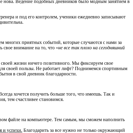
я не нова. Ведение подобных дневников было модным занятием в
тренера и под его контролем, ученики ежедневно записывают
дивительна.
ем многих приятных событий, которые случаются с нами за
 свое внимание на то, что «
не все так плохо на сегодняшний
 в своей жизни ничего позитивного. Мы фиксируем свое
для своей пользы. Не работает лифт? Поднимемся спортивным
обытия в свой дневник благодарности.
сегда хочется получить больше того, что имеешь. Так и
ия, тем счастливее становимся.
товом файле на компьютере. Тем самым, мы сможем наполнить
я и успехи.
Благодарить за все нужно не только окружающий