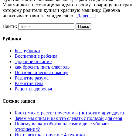
Мальчишки в песочнице завидуют своему товарищу по играм,
которому родители купили красивую машинку. Девочка
испытывает зависть, увидев свою
[ Далее…]
Найти:
Рубрики
Без рубрики
Воспитание ребенка
здоровое питание
как бросить пить алкоголь
Психологическая помощь
Развитие разума
Развитие тела
Рецепты здоровья
Свежие записи
Биохимия страсти: почему мы (не) хотим друг друга
Зачем мы спим и как это сделать с пользой для себя
Почему ваша «забота» на самом деле убивает
отношения?
Интеллект как оружие: 4 техники