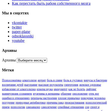
Как перестать быть рабом собственного мозга
Мы в соцсетях
vkontakte
twitter
paper-plane
odnoklassniki
youtube
Архивы
Архивы
Метки
Психосоматика
алкоголизм
артрит
боль в спине
боль в суставах
вирусы и бактерии
воспитание детей
выгорание
высокие результаты
гипертония
женское здоровье
избавление от алкоголизма
измена мужа
иммунитет
как не болеть
лифтинг
манипуляция сознанием
мужчины и женщины
общение
омоложение
отек ног
ошибки в отношениях
перепады настроения
плохие привычки
поведение человека
похудение
природные антибиотики
причины рака
прокрастинация
психологический
прием
психология
самоанализ
самолечение
семейные отношения
сон
спорт и