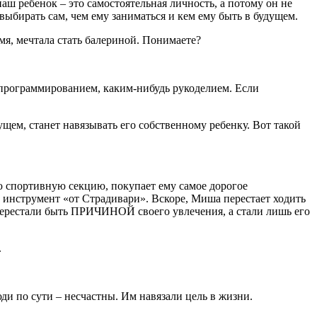
аш ребенок – это самостоятельная личность, а потому он не
выбирать сам, чем ему заниматься и кем ему быть в будущем.
емя, мечтала стать балериной. Понимаете?
, программированием, каким-нибудь рукоделием. Если
ущем, станет навязывать его собственному ребенку. Вот такой
ю спортивную секцию, покупает ему самое дорогое
 инструмент «от Страдивари». Вскоре, Миша перестает ходить
 перестали быть ПРИЧИНОЙ своего увлечения, а стали лишь его
.
и по сути – несчастны. Им навязали цель в жизни.