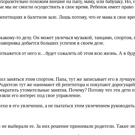
 поразительно похожим внешне на папу, маму, или бабушку. Но, н
е мы не смогли осуществить в свое время. Ребенок имеет право 
репетициях в балетном зале. Лишь потому, что ее мама в свое вр
к какому-то делу. Он может увлечься музыкой, танцами, спортом
наверняка добьется больших успехов в своем деле.
откажется от него и…будет сожалеть об этом всю жизнь. А в буд
л заняться этим спортом. Папа, тут же записывает его в лучшу
 Родители тут же нанимают ей репетитора и покупают дорогущий
прекратить утомительные занятия. Почему? Потому что эти дети
ли его интерес под свое управление.
ехи в его увлечении, а не пытаться этим увлечением руководить
не выбирали ее. За них решение принимали родители. Такие люд