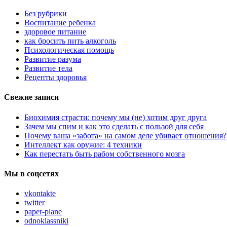
Без рубрики
Воспитание ребенка
здоровое питание
как бросить пить алкоголь
Психологическая помощь
Развитие разума
Развитие тела
Рецепты здоровья
Свежие записи
Биохимия страсти: почему мы (не) хотим друг друга
Зачем мы спим и как это сделать с пользой для себя
Почему ваша «забота» на самом деле убивает отношения?
Интеллект как оружие: 4 техники
Как перестать быть рабом собственного мозга
Мы в соцсетях
vkontakte
twitter
paper-plane
odnoklassniki