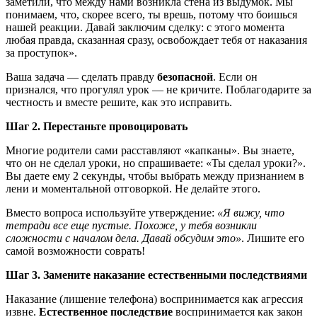
заметили, что между нами возникла стена из выдумок. Мы
понимаем, что, скорее всего, ты врешь, потому что боишься
нашей реакции. Давай заключим сделку: с этого момента
любая правда, сказанная сразу, освобождает тебя от наказания
за проступок».
Ваша задача — сделать правду
безопасной
. Если он
признался, что прогулял урок — не кричите. Поблагодарите за
честность и вместе решите, как это исправить.
Шаг 2. Перестаньте провоцировать
Многие родители сами расставляют «капканы». Вы знаете,
что он не сделал уроки, но спрашиваете: «Ты сделал уроки?».
Вы даете ему 2 секунды, чтобы выбрать между признанием в
лени и моментальной отговоркой. Не делайте этого.
Вместо вопроса используйте утверждение:
«Я вижу, что
тетради все еще пустые. Похоже, у тебя возникли
сложности с началом дела. Давай обсудим это»
. Лишите его
самой возможности соврать!
Шаг 3. Замените наказание естественными последствиями
Наказание (лишение телефона) воспринимается как агрессия
извне.
Естественное последствие
воспринимается как закон