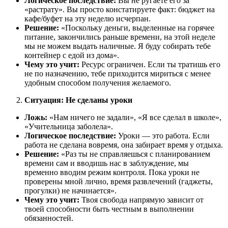
Логическое последствие:
Вы не ругаете его за
«растрату». Вы просто констатируете факт: бюджет на
кафе/буфет на эту неделю исчерпан.
Решение:
«Поскольку деньги, выделенные на горячее
питание, закончились раньше времени, на этой неделе
мы не можем выдать наличные. Я буду собирать тебе
контейнер с едой из дома».
Чему это учит:
Ресурс ограничен. Если ты тратишь его
не по назначению, тебе приходится мириться с менее
удобным способом получения желаемого.
Ситуация: Не сделаны уроки
Ложь:
«Нам ничего не задали», «Я все сделал в школе»,
«Учительница заболела».
Логическое последствие:
Уроки — это работа. Если
работа не сделана вовремя, она забирает время у отдыха.
Решение:
«Раз ты не справляешься с планированием
времени сам и вводишь нас в заблуждение, мы
временно вводим режим контроля. Пока уроки не
проверены мной лично, время развлечений (гаджеты,
прогулки) не начинается».
Чему это учит:
Твоя свобода напрямую зависит от
твоей способности быть честным в выполнении
обязанностей.