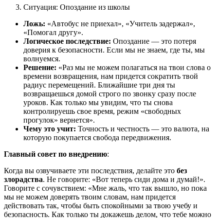
Ситуация: Опоздание из школы
Ложь:
«Автобус не приехал», «Учитель задержал»,
«Помогал другу».
Логическое последствие:
Опоздание — это потеря
доверия к безопасности. Если мы не знаем, где ты, мы
волнуемся.
Решение:
«Раз мы не можем полагаться на твои слова о
времени возвращения, нам придется сократить твой
радиус перемещений. Ближайшие три дня ты
возвращаешься домой строго по звонку сразу после
уроков. Как только мы увидим, что ты снова
контролируешь свое время, режим «свободных
прогулок» вернется».
Чему это учит:
Точность и честность — это валюта, на
которую покупается свобода передвижения.
Главный совет по внедрению
:
Когда вы озвучиваете эти последствия, делайте это
без
злорадства
. Не говорите: «Вот теперь сиди дома и думай!».
Говорите с сочувствием: «Мне жаль, что так вышло, но пока
мы не можем доверять твоим словам, нам придется
действовать так, чтобы быть спокойными за твою учебу и
безопасность. Как только ты докажешь делом, что тебе можно