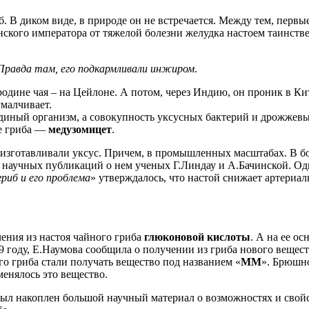
б. В диком виде, в природе он не встречается. Между тем, перв
нского императора от тяжелой болезни желудка настоем таинстве
 Правда там, его подкармливали инжиром
.
одине чая – на Цейлоне. А потом, через Индию, он проник в Ки
малчивает.
е единый организм, а совокупность уксусных бактерий и дрожже
ие гриба —
медузомицет
.
изготавливали уксус. Причем, в промышленных масштабах. В бол
ле научных публикаций о нем ученых Г.Линдау и А.Бачинской. О
риб и его проблема
» утверждалось, что настой снижает артериа
чения из настоя чайного гриба
глюконовой кислоты
. А на ее о
9 году, Е.Наумова сообщила о получении из гриба нового вещес
го гриба стали получать вещество под названием «
ММ
». Брюшно
енялось это вещество.
был накоплен большой научный материал о возможностях и свойс