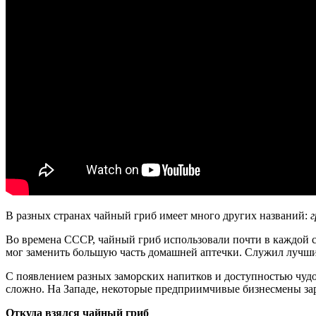
В разных странах чайный гриб имеет много других названий:
г
Во времена СССР, чайный гриб использовали почти в каждой се
мог заменить большую часть домашней аптечки. Служил лучшим 
С появлением разных заморских напитков и доступностью чудо-т
сложно. На Западе, некоторые предприимчивые бизнесмены зар
Откуда взялся чайный гриб