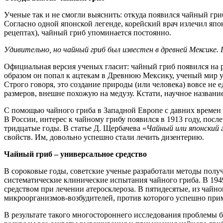
Ученые так и не смогли выяснить: откуда появился чайный гри
Согласно одной японской легенде, корейский врач излечил япо
рецептах), чайный гриб упоминается постоянно.
Удивительно, но чайный гриб был известен в древней Мексике.
Официальная версия ученых гласит: чайный гриб появился на р
образом он попал к ацтекам в Древнюю Мексику, ученый мир у
Строго говоря, это создание природы (или человека) вовсе н
размеров, внешне похожую на медузу. Кстати, научное назван
С помощью чайного гриба в Западной Европе с давних времен 
В России, интерес к чайному грибу появился в 1913 году, пос
тридцатые годы. В статье Д. Щербачева «
Чайный или японский г
свойств. Им, довольно успешно стали лечить дизентерию.
Чайный гриб – универсальное средство
В сороковые годы, советские ученые разработали методы полу
систематические клинические испытания чайного гриба. В 194
средством при лечении атеросклероза. В пятидесятые, из чайно
микроорганизмов-возбудителей, против которого успешно прим
В результате такого многостороннего исследования проблемы 