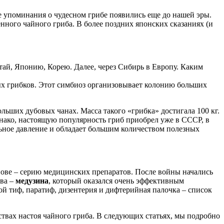
ые упоминания о чудесном грибе появились еще до нашей эры.
нного чайного гриба. В более поздних японских сказаниях (и
тай, Японию, Корею. Далее, через Сибирь в Европу. Каким
вых грибков. Этот симбиоз организовывает колонию больших
ьших дубовых чанах. Масса такого «грибка» достигала 100 кг.
днако, настоящую популярность гриб приобрел уже в СССР, в
льное давление и обладает большим количеством полезных
снове – серию медицинских препаратов. После войны начались
тва –
медузина
, который оказался очень эффективным
й тиф, паратиф, дизентерия и дифтерийная палочка – список
твах настоя чайного гриба. В следующих статьях, мы подробно