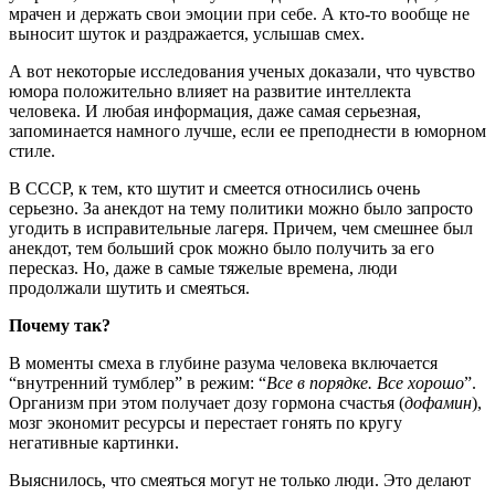
мрачен и держать свои эмоции при себе. А кто-то вообще не
выносит шуток и раздражается, услышав смех.
А вот некоторые исследования ученых доказали, что чувство
юмора положительно влияет на развитие интеллекта
человека. И любая информация, даже самая серьезная,
запоминается намного лучше, если ее преподнести в юморном
стиле.
В СССР, к тем, кто шутит и смеется относились очень
серьезно. За анекдот на тему политики можно было запросто
угодить в исправительные лагеря. Причем, чем смешнее был
анекдот, тем больший срок можно было получить за его
пересказ. Но, даже в самые тяжелые времена, люди
продолжали шутить и смеяться.
Почему так?
В моменты смеха в глубине разума человека включается
“внутренний тумблер” в режим: “
Все в порядке. Все хорошо
”.
Организм при этом получает дозу гормона счастья (
дофамин
),
мозг экономит ресурсы и перестает гонять по кругу
негативные картинки.
Выяснилось, что смеяться могут не только люди. Это делают