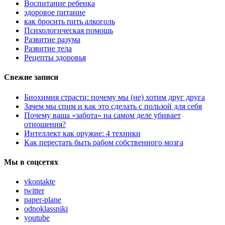
Воспитание ребенка
здоровое питание
как бросить пить алкоголь
Психологическая помощь
Развитие разума
Развитие тела
Рецепты здоровья
Свежие записи
Биохимия страсти: почему мы (не) хотим друг друга
Зачем мы спим и как это сделать с пользой для себя
Почему ваша «забота» на самом деле убивает
отношения?
Интеллект как оружие: 4 техники
Как перестать быть рабом собственного мозга
Мы в соцсетях
vkontakte
twitter
paper-plane
odnoklassniki
youtube