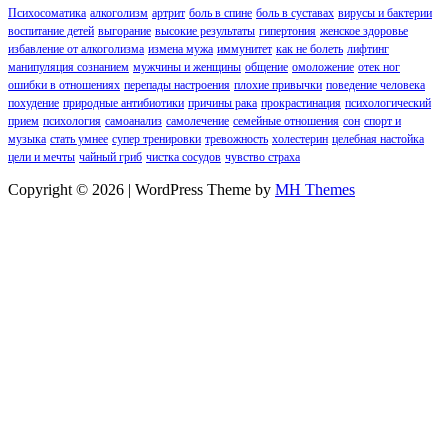
Психосоматика
алкоголизм
артрит
боль в спине
боль в суставах
вирусы и бактерии
воспитание детей
выгорание
высокие результаты
гипертония
женское здоровье
избавление от алкоголизма
измена мужа
иммунитет
как не болеть
лифтинг
манипуляция сознанием
мужчины и женщины
общение
омоложение
отек ног
ошибки в отношениях
перепады настроения
плохие привычки
поведение человека
похудение
природные антибиотики
причины рака
прокрастинация
психологический
прием
психология
самоанализ
самолечение
семейные отношения
сон
спорт и
музыка
стать умнее
супер тренировки
тревожность
холестерин
целебная настойка
цели и мечты
чайный гриб
чистка сосудов
чувство страха
Copyright © 2026 | WordPress Theme by
MH Themes