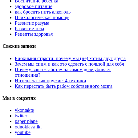
Воспитание ребенка
здоровое питание
как бросить пить алкоголь
Психологическая помощь
Развитие разума
Развитие тела
Рецепты здоровья
Свежие записи
Биохимия страсти: почему мы (не) хотим друг друга
Зачем мы спим и как это сделать с пользой для себя
Почему ваша «забота» на самом деле убивает
отношения?
Интеллект как оружие: 4 техники
Как перестать быть рабом собственного мозга
Мы в соцсетях
vkontakte
twitter
paper-plane
odnoklassniki
youtube