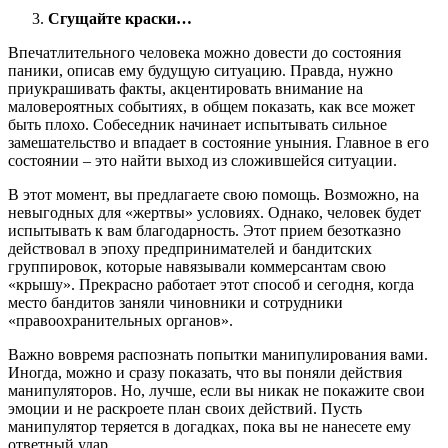
Сгущайте краски…
Впечатлительного человека можно довести до состояния
паники, описав ему будущую ситуацию. Правда, нужно
приукрашивать факты, акцентировать внимание на
маловероятных событиях, в общем показать, как все может
быть плохо. Собеседник начинает испытывать сильное
замешательство и впадает в состояние уныния. Главное в его
состоянии – это найти выход из сложившейся ситуации.
В этот момент, вы предлагаете свою помощь. Возможно, на
невыгодных для «жертвы» условиях. Однако, человек будет
испытывать к вам благодарность. Этот прием безотказно
действовал в эпоху предпринимателей и бандитских
группировок, которые навязывали коммерсантам свою
«крышу». Прекрасно работает этот способ и сегодня, когда
место бандитов заняли чиновники и сотрудники
«правоохранительных органов».
Важно вовремя распознать попытки манипулирования вами.
Иногда, можно и сразу показать, что вы поняли действия
манипуляторов. Но, лучше, если вы никак не покажите свои
эмоции и не раскроете план своих действий. Пусть
манипулятор теряется в догадках, пока вы не нанесете ему
ответный удар.