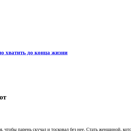
но хватить до конца жизни
ют
чтобы парень скучал и тосковал без нее. Стать женщиной, котор