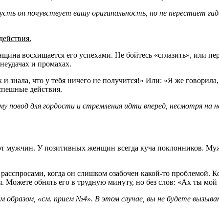
усть он почувствует вашу оригинальность, но не перестает га
действия.
ина восхищается его успехами. Не бойтесь «сглазить», или пер
неудачах и промахах.
и знала, что у тебя ничего не получится!» Или: «Я же говорила,
успешные действия.
му повод для гордости и стремления идти вперед, несмотря на 
ют мужчин. У позитивных женщин всегда куча поклонников. Муж
с расспросами, когда он слишком озабочен какой-то проблемой. К
 Можете обнять его в трудную минуту, но без слов: «Ах ты мой 
им образом, «см. прием №4». В этом случае, вы не будете вызыва