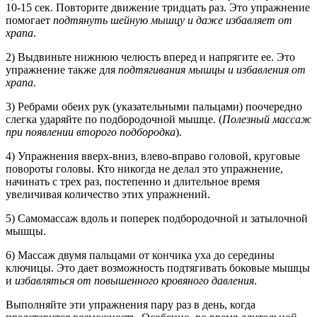
10-15 сек. Повторите движение тридцать раз. Это упражнение
помогает
подтянуть шейную мышцу и даже избавляет от
храпа
.
2) Выдвиньте нижнюю челюсть вперед и напрягите ее. Это
упражнение также для
подтягивания мышцы и избавления от
храпа
.
3) Ребрами обеих рук (указательными пальцами) поочередно
слегка ударяйте по подбородочной мышце. (
Полезный массаж
при появлении второго подбородка
).
4) Упражнения вверх-вниз, влево-вправо головой, круговые
повороты головы. Кто никогда не делал это упражнение,
начинать с трех раз, постепенно и длительное время
увеличивая количество этих упражнений.
5) Самомассаж вдоль и поперек подбородочной и затылочной
мышцы.
6) Массаж двумя пальцами от кончика уха до середины
ключицы. Это дает возможность подтягивать боковые мышцы
и
избавляться от повышенного кровяного давления
.
Выполняйте эти упражнения пару раз в день, когда