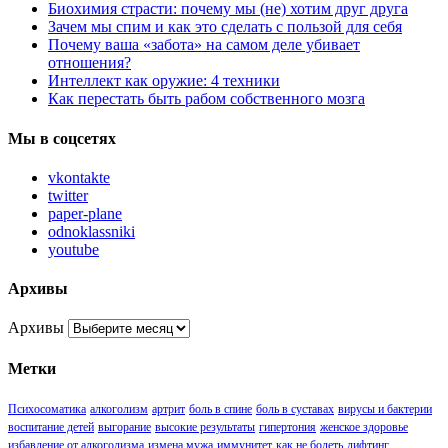
Биохимия страсти: почему мы (не) хотим друг друга
Зачем мы спим и как это сделать с пользой для себя
Почему ваша «забота» на самом деле убивает
отношения?
Интеллект как оружие: 4 техники
Как перестать быть рабом собственного мозга
Мы в соцсетях
vkontakte
twitter
paper-plane
odnoklassniki
youtube
Архивы
Архивы
Метки
Психосоматика
алкоголизм
артрит
боль в спине
боль в суставах
вирусы и бактерии
воспитание детей
выгорание
высокие результаты
гипертония
женское здоровье
избавление от алкоголизма
измена мужа
иммунитет
как не болеть
лифтинг