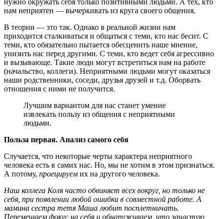
нужно окружать себя только позитивными людьми. А тех, кто
нам неприятен — вычеркивать из круга своего общения.
В теории — это так. Однако в реальной жизни нам
приходится сталкиваться и общаться с теми, кто нас бесит. С
теми, кто обязательно пытается обесценить наше мнение,
унизить нас перед другими. С теми, кто ведет себя агрессивно
и вызывающе. Такие люди могут встретиться нам на работе
(начальство, коллеги). Неприятными людьми могут оказаться
наши родственники, соседи, друзья друзей и т.д. Оборвать
отношения с ними не получится.
Лучшим вариантом для нас станет умение
извлекать пользу из общения с неприятными
людьми.
Польза первая. Анализ самого себя
Случается, что некоторые черты характера неприятного
человека есть в самих нас. Но, мы не хотим в этом признаться.
А потому,
проецируем
их на другого человека.
Наш коллега Коля часто обвиняет всех вокруг, но только не
себя, при появлении любой ошибки в совместной работе. А
мамина сестра тетя Маша любит посплетничать.
Перемещаем фокус на себя и обнаруживаем, что зачастую